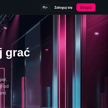
PL
Zaloguj się
Dołącz
▾
j grać
ier.
ty od
ami