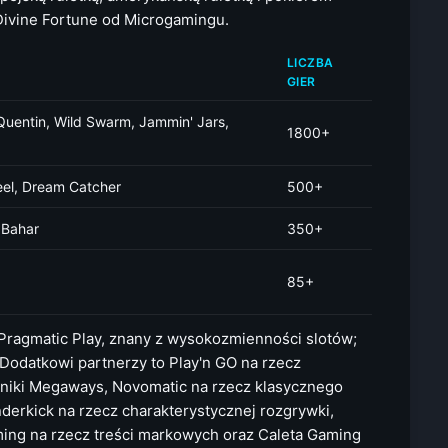
 Divine Fortune od Microgamingu.
LICZBA
GIER
uentin, Wild Swarm, Jammin' Jars,
1800+
eel, Dream Catcher
500+
 Bahar
350+
85+
Pragmatic Play, znany z wysokozmienności slotów;
Dodatkowi partnerzy to Play'n GO na rzecz
aniki Megaways, Novomatic na rzecz klasycznego
derkick na rzecz charakterystycznej rozgrywki,
ming na rzecz treści markowych oraz Caleta Gaming