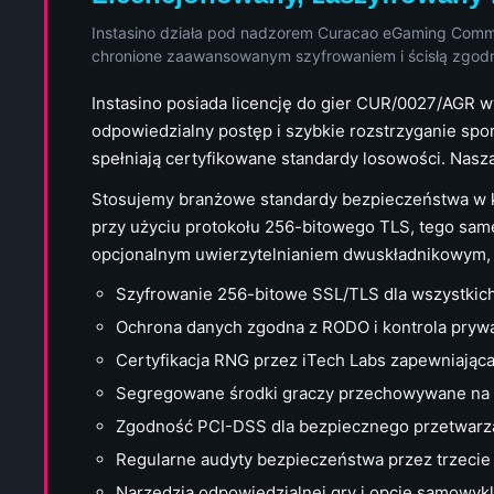
Instasino działa pod nadzorem Curacao eGaming Commis
chronione zaawansowanym szyfrowaniem i ścisłą zgod
Instasino posiada licencję do gier CUR/0027/AGR w
odpowiedzialny postęp i szybkie rozstrzyganie spor
spełniają certyfikowane standardy losowości. Nasz
Stosujemy branżowe standardy bezpieczeństwa w ka
przy użyciu protokołu 256-bitowego TLS, tego sam
opcjonalnym uwierzytelnianiem dwuskładnikowym, a 
Szyfrowanie 256-bitowe SSL/TLS dla wszystkic
Ochrona danych zgodna z RODO i kontrola pryw
Certyfikacja RNG przez iTech Labs zapewniając
Segregowane środki graczy przechowywane na 
Zgodność PCI-DSS dla bezpiecznego przetwarza
Regularne audyty bezpieczeństwa przez trzecie 
Narzędzia odpowiedzialnej gry i opcje samowyk