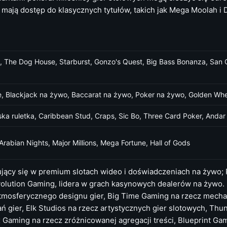
 mają dostęp do klasycznych tytułów, takich jak Mega Moolah i
 The Dog House, Starburst, Gonzo's Quest, Big Bass Bonanza, San Q
me, Blackjack na żywo, Baccarat na żywo, Poker na żywo, Golden Wh
ka ruletka, Caribbean Stud, Craps, Sic Bo, Three Card Poker, Andar
rabian Nights, Major Millions, Mega Fortune, Hall of Gods
jący się w premium slotach wideo i doświadczeniach na żywo; 
olution Gaming, lidera w grach kasynowych dealerów na żywo. 
 atmosferycznego designu gier, Big Time Gaming na rzecz mech
 gier, Elk Studios na rzecz artystycznych gier slotowych, Thun
 Gaming na rzecz zróżnicowanej agregacji treści, Blueprint Ga