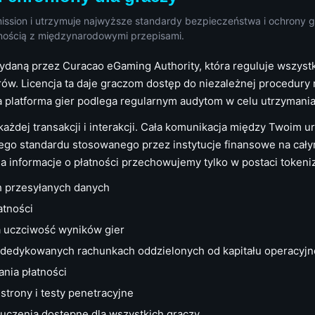
sion i utrzymuje najwyższe standardy bezpieczeństwa i ochrony gr
nością z międzynarodowymi przepisami.
ydaną przez Curacao eGaming Authority, która reguluje wszyst
ów. Licencja ta daje graczom dostęp do niezależnej procedury r
a platforma gier podlega regularnym audytom w celu utrzymani
żdej transakcji i interakcji. Cała komunikacja między Twoim 
ego standardu stosowanego przez instytucje finansowe na cały
informacje o płatności przechowujemy tylko w postaci tokeniz
h przesyłanych danych
atności
a uczciwość wyników gier
dedykowanych rachunkach oddzielonych od kapitału operacyj
nia płatności
strony i testy penetracyjne
luczenia dostępne dla wszystkich graczy