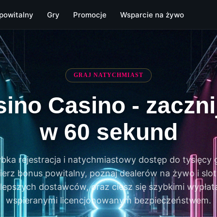
powitalny
Gry
Promocje
Wsparcie na żywo
GRAJ NATYCHMIAST
sino Casino - zaczni
w 60 sekund
bka rejestracja i natychmiastowy dostęp do tysięcy g
erz bonus powitalny, poznaj dealerów na żywo i slo
jlepszych dostawców, oraz ciesz się szybkimi wypłat
wspieranymi licencjonowanym bezpieczeństwem.