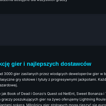
cję gier i najlepszych dostawców
d 3000 gier zasilanych przez wiodących deweloperów gier w bra
lasyczne gry stołowe i tytuły z progresywnymi jackpotami. Ka
hazardowej.
ie jak Book of Dead i Gonzo's Quest od NetEnt, Sweet Bonanza 
a graczy poszukujących gier na żywo oferujemy Lightning Roule
antami pokera. Miłośnicy gier stołowych mogą cieszyć się euro